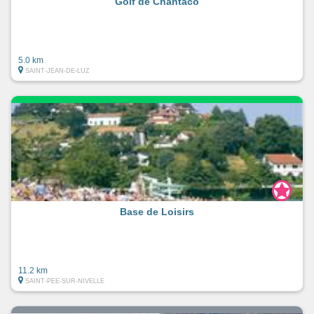
Golf de Chantaco
5.0 km
SAINT-JEAN-DE-LUZ
Base de Loisirs
11.2 km
SAINT-PEE-SUR-NIVELLE