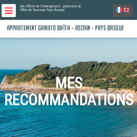
Site Officiel de l'hébergement
, partenaire de
Office de Tourisme Pays Basque
APPARTEMENT GANIXTO BAÏTA - ASCAIN - PAYS BASQUE
MES
RECOMMANDATIONS