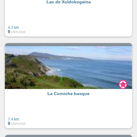
Lac de Xoldokogaina
4.2 km
URRUGNE
La Corniche basque
7.4 km
URRUGNE