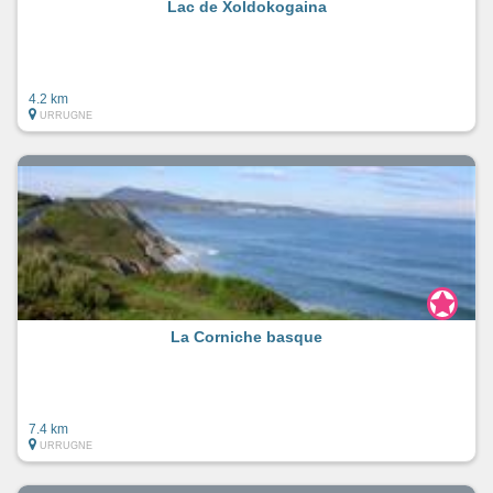
Lac de Xoldokogaina
4.2 km
URRUGNE
La Corniche basque
7.4 km
URRUGNE