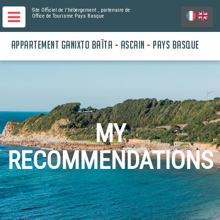
Site Officiel de l'hébergement
, partenaire de
Office de Tourisme Pays Basque
APPARTEMENT GANIXTO BAÏTA - ASCAIN - PAYS BASQUE
MY
RECOMMENDATIONS